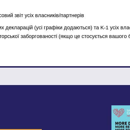
овий звіт усіх власників/партнерів
х декларацій (усі графіки додаються) та K-1 усіх влас
торської заборгованості (якщо це стосується вашого 