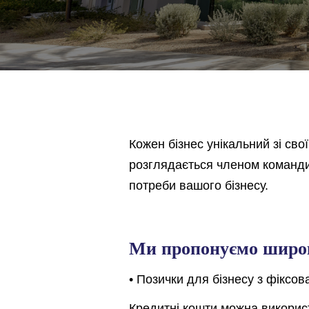
Кожен бізнес унікальний зі с
розглядається членом команди 
потреби вашого бізнесу.
Ми пропонуємо широ
• Позички для бізнесу з фіксо
Кредитні кошти можна викорис