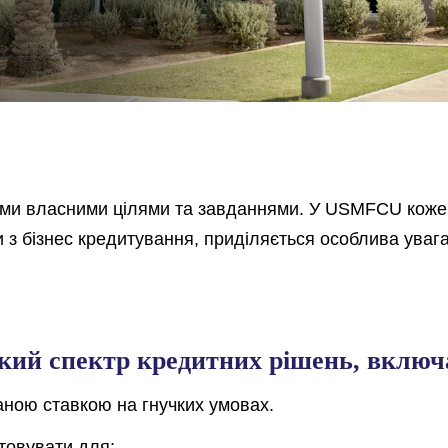
воїми власними цілями та завданнями. У USMFCU коже
з бізнес кредитування, приділяється особлива увага
кий спектр кредитних рішень, вклю
ваною ставкою на гнучких умовах.
товувати для: