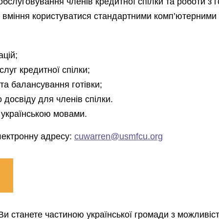
слуговування членів кредитної спілки та роботи з го
а вміння користуватися стандартними комп’ютерними
цій;
слуг кредитної спілки;
 та балансування готівки;
 досвіду для членів спілки.
 українською мовами.
лектронну адресу:
cuwarren@usmfcu.org
 Ви станете частиною української громади з можливі