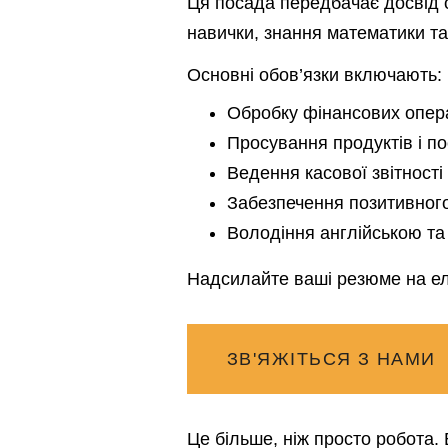
Ця посада передбачає досвід об
навички, знання математики т
Основні обов’язки включають:
Обробку фінансових опера
Просування продуктів і по
Ведення касової звітності
Забезпечення позитивного
Володіння англійською та
Надсилайте ваші резюме на е
ЗВ'ЯЖІТЬСЯ З НАМИ
Це більше, ніж просто робота.