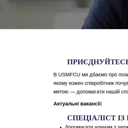
ПРИЄДНУЙТЕСЬ
В USMFCU ми дбаємо про пози
якому кожен співробітник почу
метою — допомагати нашій спіл
Актуальні вакансії:
СПЕЦІАЛІСТ ІЗ
Допомагати членам з запи