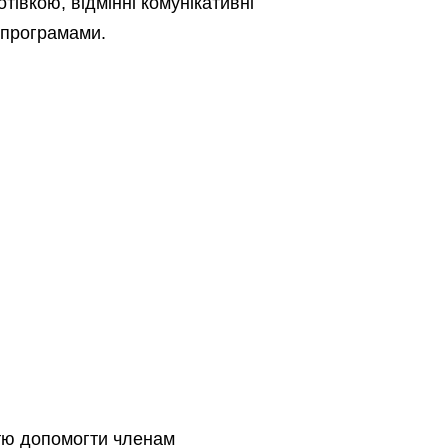
тівкою, відмінні комунікативні
 програмами.
стю допомогти членам