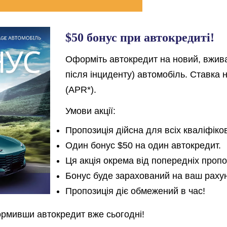
$50 бонус при автокредиті!
Оформіть автокредит на
новий, вжив
після інциденту)
автомобіль
.
Ставка 
(APR*)
.
Умови акції:
Пропозиція дійсна для всіх кваліфіко
Один бонус $50 на один автокредит.
Ця акція окрема від попередніх проп
Бонус буде зарахований на ваш раху
Пропозиція
діє
обмежен
ий
в час!
ормивши автокредит вже сьогодні!