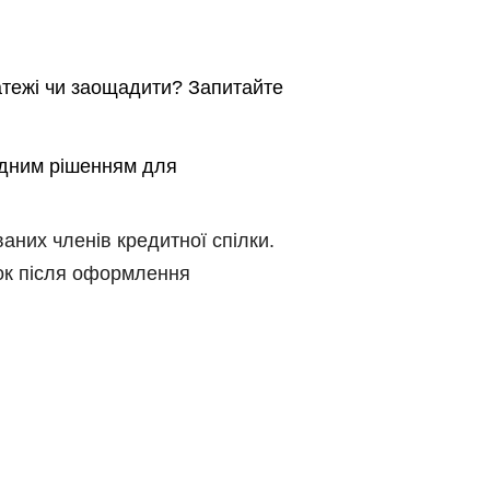
атежі чи заощадити? Запитайте
ідни
м рішенням для
ваних членів кредитної спілки.
ок після оформлення