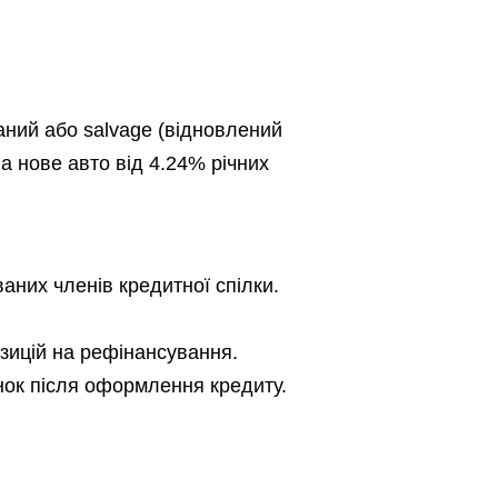
аний або salvage
(
відновлений
на нове авто
від
4.24% річних
ваних членів кредитно
ї
с
пілки
.
озицій на рефінансування.
нок після
оформлення
кредиту.