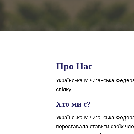
Про Нас
Українська Мічиганська Федера
спілку
Хто ми є?
Українська Мічиганська Федера
переставала ставити своїх член