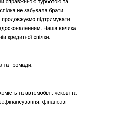
ючи справжньою турботою та
 спілка не забувала брати
 та продовжуємо підтримувати
д вдосконаленням. Наша велика
ів кредитної спілки.
в та громади.
мість та автомобілі, чекові та
, рефінансування, фінансові