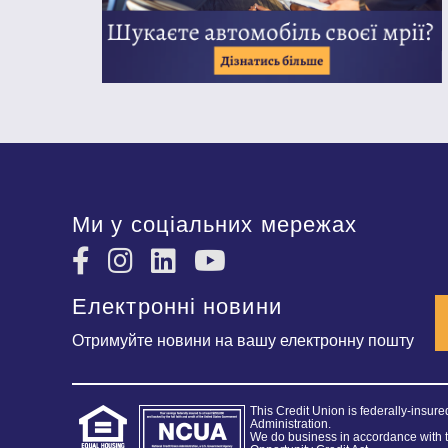
Ми у соціальних мережах
Електронні новини
Отримуйте новини на вашу електронну пошту
This Credit Union is federally-insur
Administration.
We do business in accordance with 