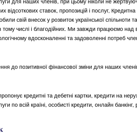
слуги для наших членів, при цьому ніколи не жертву
х відсоткових ставок, пропозицій і послуг, Кредитна
робили свій внесок у розвиток української спільноти
ї в тому числі і благодійних. Ми завжди працюємо на
логічному вдосконаленні та задоволенні потреб член
ння до позитивної фінансової зміни для наших члені
опонує кредитні та дебетні картки, кредити на нерухо
луги по всій країні, особисті кредити, онлайн банкінг
к