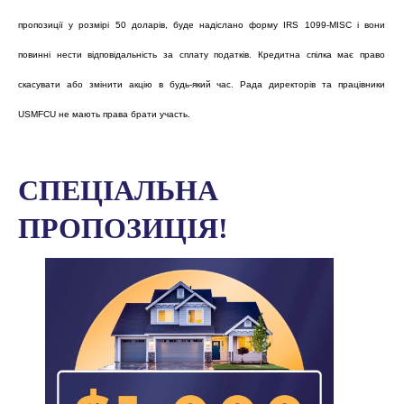
пропозиції у розмірі 50 доларів, буде надіслано форму IRS 1099-MISC і вони
повинні нести відповідальність за сплату податків. Кредитна спілка має право
скасувати або змінити акцію в будь-який час. Рада директорів та працівники
USMFCU не мають права брати участь.
СПЕЦІАЛЬНА
ПРОПОЗИЦІЯ!