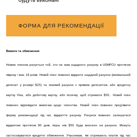
ФОРМА ДЛЯ РЕКОМЕНДАЦІЇ
Вимоги та обмеження
Новим членом рахується той, хто не мав ощадного рахунку в USMFCU протягом
півроку і має 18 років. Новий член повинен відкрити ощадний рахунок (мінімальний
депозит у розмірі $25) та чековий рахунок з прямим депозитом, або кредитну
картку Visa, або дебетову картку, або позичку, щоб отримати $50.. Новий член
повинен відповідати вимогам щодо членства. Новий член повинен пред'явити
форму рекомендації під час відкриття рахунку. Рахунок повинен залишатися
відкритим протягом 90 днів, перш ніж $50 буде внесено на рахунок. Можуть
застосовуватися кредитні обмеження. Учасникам, які отримають платіж під час