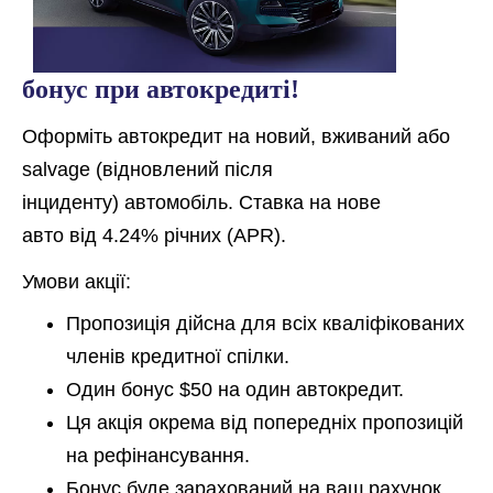
бонус при автокредиті!
Оформіть автокредит на
новий, вживаний або
salvage (
відновлений після
інциденту)
автомобіль
. Ставка на нове
авто від
4.24% річних (APR)
.
Умови акції:
Пропозиція дійсна для всіх кваліфікованих
членів кредитної спілки.
Один бонус $50 на один автокредит.
Ця акція окрема від попередніх пропозицій
на рефінансування.
Бонус буде зарахований на ваш рахунок